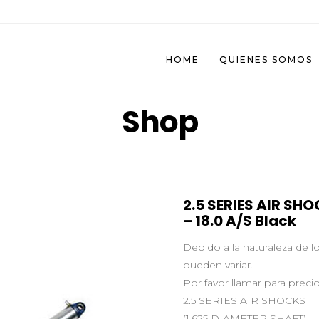
HOME
QUIENES SOMOS
Shop
2.5 SERIES AIR SHO
– 18.0 A/S Black
Debido a la naturaleza de 
pueden variar.
Por favor llamar para precio
2.5 SERIES AIR SHOCKS
(1.625 DIAMETER SHAFT)