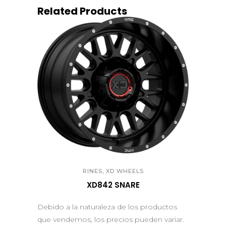
Related Products
QUICK VIEW
,
RINES
XD WHEELS
XD842 SNARE
Debido a la naturaleza de los productos
que vendemos, los precios pueden variar.