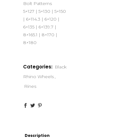
Bolt Patterns
5×127 | 5×130 | 5×150
| 6×114.3 | 6×120 |
6×135 | 6×139.7 |
8×165.1 | 8×170 |
8×180
Categories:
Black
Rhino Wheels
,
Rines
Description