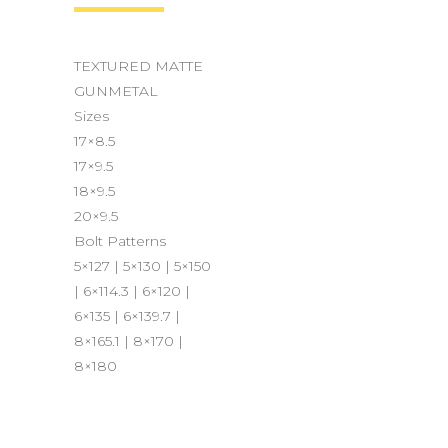
TEXTURED MATTE
GUNMETAL
Sizes
17×8.5
17×9.5
18×9.5
20×9.5
Bolt Patterns
5×127 | 5×130 | 5×150
| 6×114.3 | 6×120 |
6×135 | 6×139.7 |
8×165.1 | 8×170 |
8×180