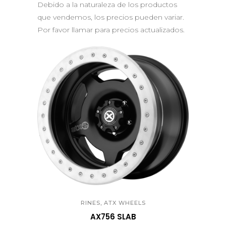
Debido a la naturaleza de los productos
que vendemos, los precios pueden variar.
Por favor llamar para precios actualizados.
QUICK VIEW
,
RINES
ATX WHEELS
AX756 SLAB