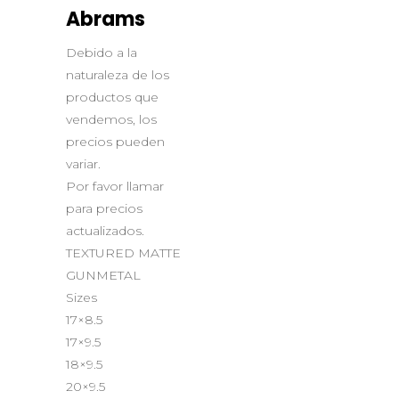
Abrams
Debido a la
naturaleza de los
productos que
vendemos, los
precios pueden
variar.
Por favor llamar
para precios
actualizados.
TEXTURED MATTE
GUNMETAL
Sizes
17×8.5
17×9.5
18×9.5
20×9.5