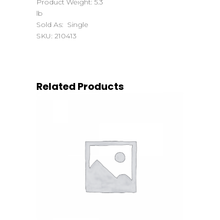
Product Weight: 5.3
lb
Sold As: Single
SKU: 210413
Related Products