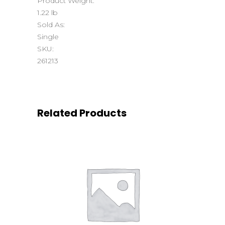
Product Weight:
1.22 lb
Sold As:
Single
SKU:
261213
Related Products