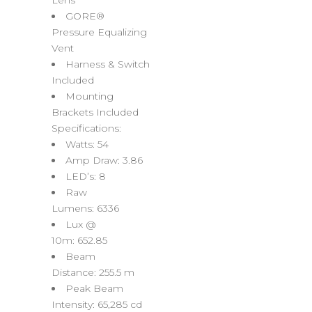
Lens
GORE®
Pressure Equalizing
Vent
Harness & Switch
Included
Mounting
Brackets Included
Specifications:
Watts:
54
Amp Draw:
3.86
LED’s:
8
Raw
Lumens:
6336
Lux @
10m:
652.85
Beam
Distance:
255.5 m
Peak Beam
Intensity:
65,285 cd