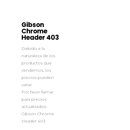
Gibson
Chrome
Header 403
Debido a la
naturaleza de los
productos que
vendemos, los
precios pueden
variar.
Por favor llamar
para precios
actualizados.
Gibson Chrome
Header 403