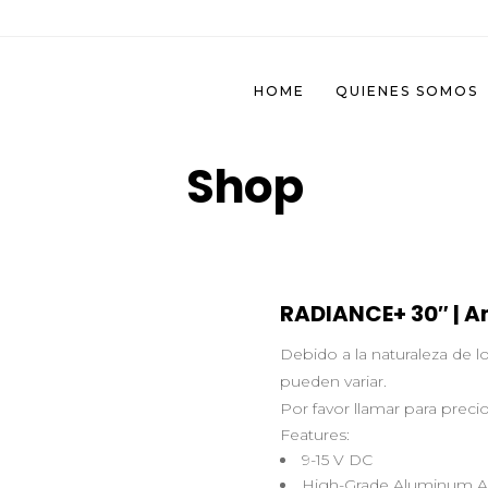
HOME
QUIENES SOMOS
Shop
RADIANCE+ 30″ | 
Debido a la naturaleza de 
pueden variar.
Por favor llamar para precio
Features:
9-15 V DC
High-Grade Aluminum Al