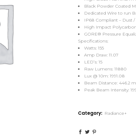
Black Powder Coated M
Dedicated Wire to run B
IP68 Compliant – Dust /
High Impact Polycarbo
GORE® Pressure Equaliz
Specifications:
Watts:
155
Amp Draw:
11.07
LED’s:
15
Raw Lumens:
11880
Lux @ 10m:
1991.08
Beam Distance:
446.2 m
Peak Beam Intensity:
19
Category:
Radiance+