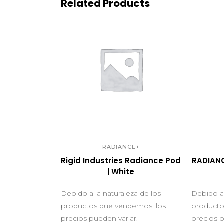
Related Products
QUICK VIEW
Q
RADIANCE+
Rigid Industries Radiance Pod
RADIANC
| White
Debido a la naturaleza de los
Debido a 
productos que vendemos, los
producto
precios pueden variar.
precios p