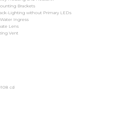
ounting Brackets
ack-Lighting without Primary LEDs
 Water Ingress
nate Lens
ing Vent
9108 cd