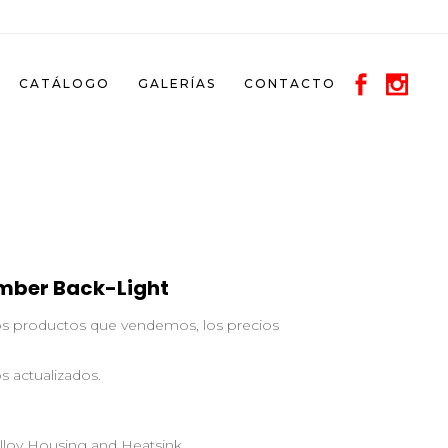
CATÁLOGO
GALERÍAS
CONTACTO
Amber Back-Light
los productos que vendemos, los precios
s actualizados.
loy Housing and Heatsink