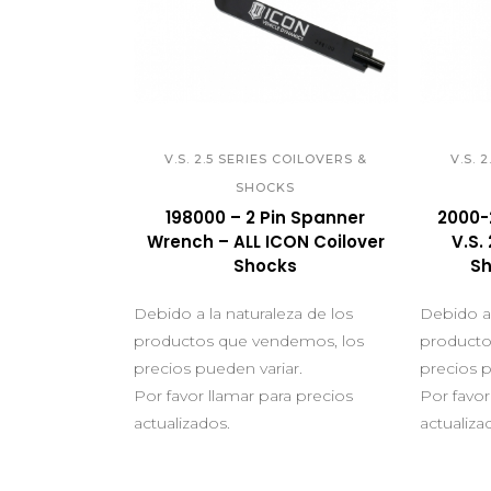
QUICK VIEW
Q
V.S. 2.5 SERIES COILOVERS &
V.S. 
SHOCKS
198000 – 2 Pin Spanner
2000-
Wrench – ALL ICON Coilover
V.S.
Shocks
Sh
Debido a la naturaleza de los
Debido a 
productos que vendemos, los
producto
precios pueden variar.
precios p
Por favor llamar para precios
Por favor
actualizados.
actualiza