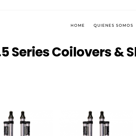
HOME
QUIENES SOMOS
2.5 Series Coilovers & 