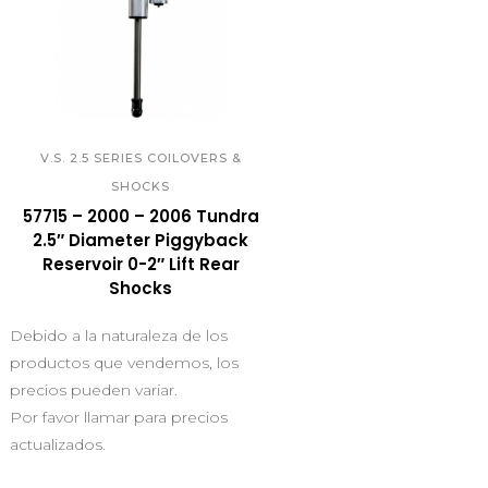
QUICK VIEW
V.S. 2.5 SERIES COILOVERS &
SHOCKS
57715 – 2000 – 2006 Tundra
2.5″ Diameter Piggyback
Reservoir 0-2″ Lift Rear
Shocks
Debido a la naturaleza de los
productos que vendemos, los
precios pueden variar.
Por favor llamar para precios
actualizados.