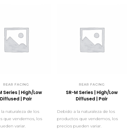
UICK VIEW
QUICK VIEW
REAR FACING
REAR FACING
 Series | High/Low
SR-M Series | High/Low
Diffused | Pair
Diffused | Pair
la naturaleza de los
Debido a la naturaleza de los
s que vendemos, los
productos que vendemos, los
ueden variar.
precios pueden variar.