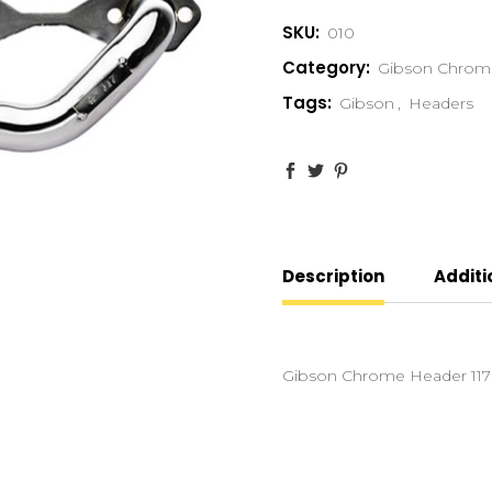
SKU:
010
Category:
Gibson Chrom
Tags:
Gibson
,
Headers
Description
Additi
Gibson Chrome Header 117