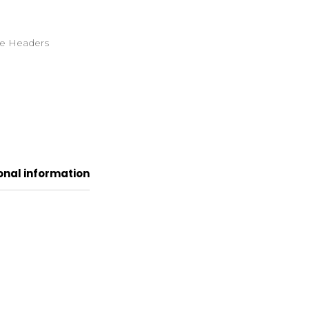
e Headers
onal information