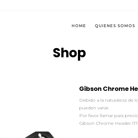
HOME
QUIENES SOMOS
Shop
Gibson Chrome He
Debido a la naturaleza de 
pueden variar.
Por favor llamar para precio
Gibson Chrome Header 117