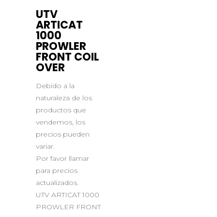
UTV
ARTICAT
1000
PROWLER
FRONT COIL
OVER
Debido a la
naturaleza de los
productos que
vendemos, los
precios pueden
variar.
Por favor llamar
para precios
actualizados.
UTV ARTICAT 1000
PROWLER FRONT